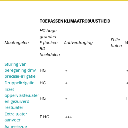
TOEPASSEN
KLIMAATROBUUSTHEID
HG hoge
gronden
Felle
Maatregelen
F flanken
Antiverdroging
W
buien
BD
beekdalen
Sturing van
beregening dmv
HG
+
precisie-irrigatie
Druppelirrigatie
HG
+
Inzet
oppervlaktewater
HG
+
!
en gezuiverd
restwater
Extra water
F HG
+++
aanvoer
Aangelegde