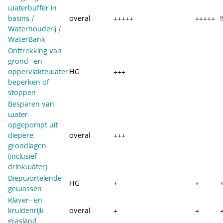
waterbuffer in
basins /
overal
+++++
+++++
!
Waterhouderij /
WaterBank
Onttrekking van
grond- en
oppervlaktewater
HG
+++
beperken of
stoppen
Besparen van
water
opgepompt uit
diepere
overal
+++
grondlagen
(inclusief
drinkwater)
Diepwortelende
HG
+
+
gewassen
Klaver- en
kruidenrijk
overal
+
+
grasland