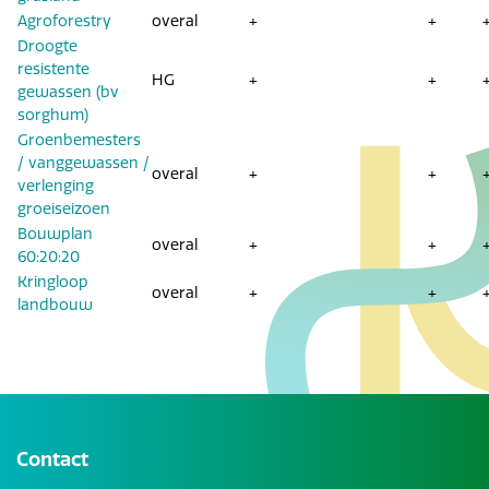
Agroforestry
overal
+
+
Droogte
resistente
HG
+
+
gewassen (bv
sorghum)
Groenbemesters
/ vanggewassen /
overal
+
+
verlenging
groeiseizoen
Bouwplan
overal
+
+
60:20:20
Kringloop
overal
+
+
landbouw
Contact