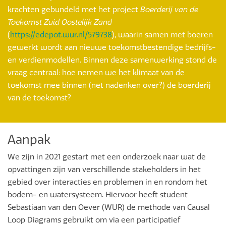
krachten gebundeld met het project
Boerderij van de
Toekomst Zuid Oostelijk Zand
(
https://edepot.wur.nl/579738
), waarin samen met boeren
gewerkt wordt aan nieuwe toekomstbestendige bedrijfs-
en verdienmodellen. Binnen deze samenwerking stond de
vraag centraal: hoe nemen we het klimaat van de
toekomst mee binnen (net nadenken over?) de boerderij
van de toekomst?
Aanpak
We zijn in 2021 gestart met een onderzoek naar wat de
opvattingen zijn van verschillende stakeholders in het
gebied over interacties en problemen in en rondom het
bodem- en watersysteem. Hiervoor heeft student
Sebastiaan van den Oever (WUR) de methode van Causal
Loop Diagrams gebruikt om via een participatief