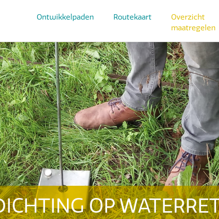
Ontwikkelpaden
Routekaart
Overzicht
maatregelen
DICHTING OP WATERRE