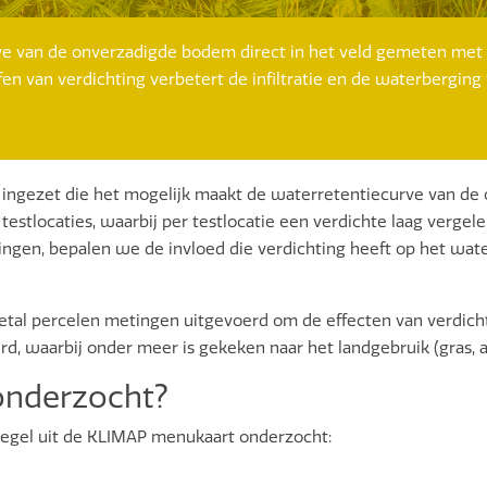
urve van de onverzadigde bodem direct in het veld gemeten met
n van verdichting verbetert de infiltratie en de waterberging 
ngezet die het mogelijk maakt de waterretentiecurve van de o
estlocaties, waarbij per testlocatie een verdichte laag vergele
gen, bepalen we de invloed die verdichting heeft op het wa
ietal percelen metingen uitgevoerd om de effecten van verdic
teerd, waarbij onder meer is gekeken naar het landgebruik (gr
onderzocht?
egel uit de KLIMAP menukaart onderzocht: