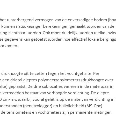
an het waterbergend vermogen van de onverzadigde bodem (bov
 kunnen nauwkeuriger berekeningen gemaakt worden van de 
ging zichtbaar worden. Ook moet duidelijk worden welke invlo
 gegevens kan getoetst worden hoe effectief lokale bergingsop
oorkomen.
drukhoogte uit te zetten tegen het vochtgehalte. Per
 op een drietal dieptes polymeertensiometers (drukhoogte over
te) geplaatst. De drie sublocaties variëren in de mate waarin
n vermoeden bestaat van verhoogde verdichting. De diepte
0 cm-mv, waarbij vooral gelet is op de mate van verdichting in
gsweerstanden (penetrologger) en bulkdichtheid (MS-Rho)
 de tensiometers en vochtmeters zijn permanente metingen.