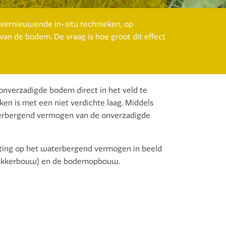
 vernieuwende in-situ technieken, op
van de bodem. De vraag is hoe groot dit effect
nverzadigde bodem direct in het veld te
ken is met een niet verdichte laag. Middels
terbergend vermogen van de onverzadigde
hting op het waterbergend vermogen in beeld
as, akkerbouw) en de bodemopbouw.