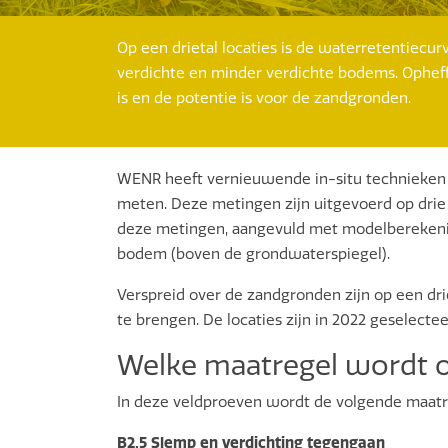
Op een drietal locaties is de waterretentiec
verdichte en minder verdichte bodems. Opheffe
is en de potentie is voor de zandgronden.
WENR heeft vernieuwende in-situ technieken i
meten. Deze metingen zijn uitgevoerd op drie t
deze metingen, aangevuld met modelberekenin
bodem (boven de grondwaterspiegel).
Verspreid over de zandgronden zijn op een dr
te brengen. De locaties zijn in 2022 geselec
Welke maatregel wordt 
In deze veldproeven wordt de volgende maatr
B2.5 Slemp en verdichting tegengaan