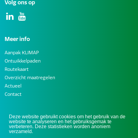
Volg ons op
Meer info
Aanpak KLIMAP
Ontwikkelpaden
Routekaart
Overzicht maatregelen
Actueel
Contact
Deze website gebruikt cookies om het gebruik van de
© 2026 KLIMAP: regionale aanpak klimaatadaptieve maatregelen voor
website te analyseren en het gebruiksgemak te
verbeteren. Deze statistieken worden anoniem
hooggelegen zandgronden
verzameld.
ontwerp en realisatie:
Kommotiv