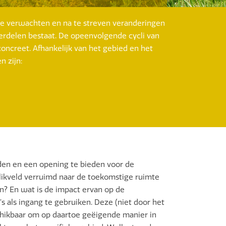
te verwachten en na te streven veranderingen
nderdelen bestaat. De opeenvolgende cycli van
concreet. Afhankelijk van het gebied en het
 zijn:
den en een opening te bieden voor de
ikveld verruimd naar de toekomstige ruimte
n? En wat is de impact ervan op de
s als ingang te gebruiken. Deze (niet door het
chikbaar om op daartoe geëigende manier in