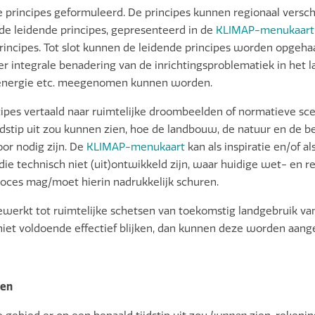
principes geformuleerd. De principes kunnen regionaal verschil
e leidende principes, gepresenteerd in de
KLIMAP-menukaart
principes. Tot slot kunnen de leidende principes worden opgeh
 integrale benadering van de inrichtingsproblematiek in het l
, energie etc. meegenomen kunnen worden.
pes vertaald naar ruimtelijke droombeelden of normatieve sce
ijdstip uit zou kunnen zien, hoe de landbouw, de natuur en de 
or nodig zijn. De
KLIMAP-menukaart
kan als inspiratie en/of a
echnisch niet (uit)ontwikkeld zijn, waar huidige wet- en re
roces mag/moet hierin nadrukkelijk schuren.
ewerkt tot ruimtelijke schetsen van toekomstig landgebruik va
 niet voldoende effectief blijken, dan kunnen deze worden aang
den