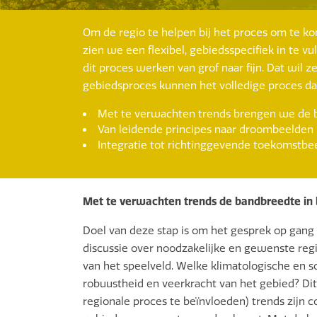
Om de regio te helpen bij het proces om te k
zien we een flexibel, gebiedsspecifiek in te v
dit proces werken van grof naar fijn. Dat wil 
gebiedsproces kunnen het volledige proces d
Met te verwachten trends brengen we de 
Van leidende principes naar droombeelden
Integratie tot richtinggevende toekomstbe
Met te verwachten trends de bandbreedte in 
Doel van deze stap is om het gesprek op gang
discussie over noodzakelijke en gewenste regi
van het speelveld. Welke klimatologische en 
robuustheid en veerkracht van het gebied? Dit 
regionale proces te beïnvloeden) trends zijn