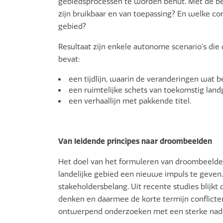
gebiedsprocessen te worden benut. Met de bet
zijn bruikbaar en van toepassing? En welke co
gebied?
Resultaat zijn enkele autonome scenario’s die 
bevat:
een tijdlijn, waarin de veranderingen wat 
een ruimtelijke schets van toekomstig land
een verhaallijn met pakkende titel.
Van leidende principes naar droombeelden
Het doel van het formuleren van droombeelden 
landelijke gebied een nieuwe impuls te geven. 
stakeholdersbelang. Uit recente studies blijkt
denken en daarmee de korte termijn conflicte
ontwerpend onderzoeken met een sterke nadru