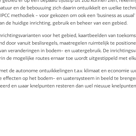
gebied er op een bepaald tijdstip uit zou
kunnen
zien, rekeni
tuur en de bebouwing zich daarin ontwikkelt en welke techni
 de IPCC methodiek - voor gekozen om ook een ‘business as usua
 de huidige inrichting, gebruik en beheer van een gebied.
ichtingsvarianten voor het gebied, kaartbeelden van toekomst
d door vanuit beslisregels, maatregelen ruimtelijk te positioner
 van veranderingen in bodem- en watergebruik. De inrichtingsv
n de mogelijke routes ernaar toe wordt uitgestippeld met elka
met de autonome ontwikkelingen t.a.v. klimaat en economie wor
effecten op het bodem- en watersysteem in beeld te brengen.
erd en waar knelpunten resteren dan wel nieuwe knelpunten o