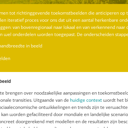
omen tot richtinggevende toekomstbeelden die anticiperen op 
ullen iteratief proces voor ons dat uit een aantal herkenbare o
zeggen: van bovenregionaal naar lokaal en van verkennend naar 
an wel onderdelen worden toegepast. De onderscheiden stappen
bandbreedte in beeld
elden
beeld
 te brengen over noodzakelijke aanpassingen en toekomstbeel
onale transities. Uitgaande van de
huidige context
wordt het bl
sociaaleconomische ontwikkelingen en trends zijn te verwachte
kan worden gefaciliteerd door mondiale en landelijke scenario’
 concreet doorgerekend met modellen en de resultaten zijn bes