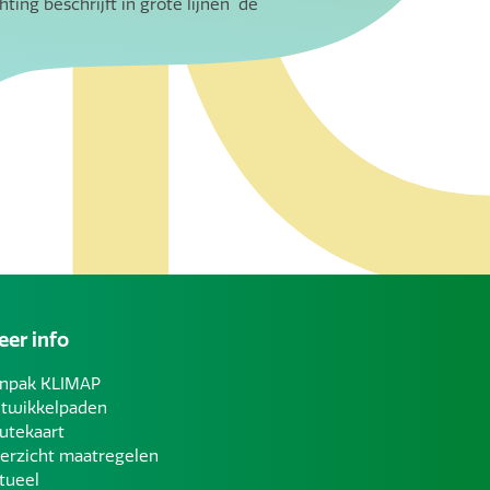
ting beschrijft in grote lijnen de
er info
npak KLIMAP
twikkelpaden
utekaart
erzicht maatregelen
tueel