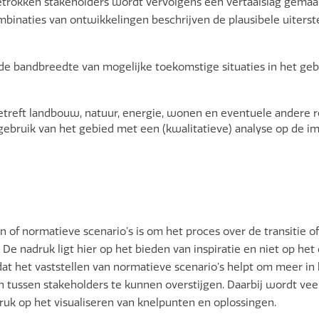
rokken stakeholders wordt vervolgens een vertaalslag gemaakt
mbinaties van ontwikkelingen beschrijven de plausibele uiterst
de bandbreedte van mogelijke toekomstige situaties in het gebi
betreft landbouw, natuur, energie, wonen en eventuele andere r
gebruik van het gebied met een (kwalitatieve) analyse op de im
of normatieve scenario’s is om het proces over de transitie of
De nadruk ligt hier op het bieden van inspiratie en niet op he
 dat het vaststellen van normatieve scenario’s helpt om meer in
n tussen stakeholders te kunnen overstijgen. Daarbij wordt v
k op het visualiseren van knelpunten en oplossingen.