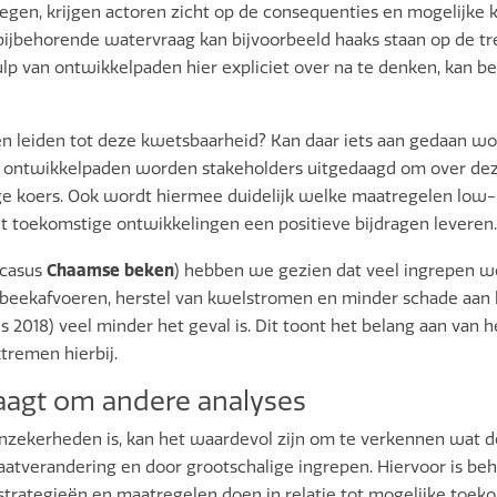
wegen, krijgen actoren zicht op de consequenties en mogelijke
bijbehorende watervraag kan bijvoorbeeld haaks staan op de t
lp van ontwikkelpaden hier expliciet over na te denken, kan 
n leiden tot deze kwetsbaarheid? Kan daar iets aan gedaan wo
an ontwikkelpaden worden stakeholders uitgedaagd om over dez
ige koers. Ook wordt hiermee duidelijk welke maatregelen low-r
cht toekomstige ontwikkelingen een positieve bijdragen leveren.
Chaamse beken
 casus
) hebben we gezien dat veel ingrepen we
beekafvoeren, herstel van kwelstromen en minder schade aan l
als 2018) veel minder het geval is. Dit toont het belang aan van
tremen hierbij.
agt om andere analyses
onzekerheden is, kan het waardevol zijn om te verkennen wat 
atverandering en door grootschalige ingrepen. Hiervoor is be
strategieën en maatregelen doen in relatie tot mogelijke toek