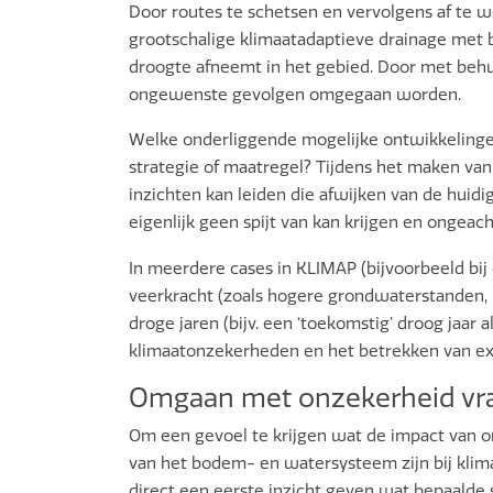
Door routes te schetsen en vervolgens af te 
grootschalige klimaatadaptieve drainage met 
droogte afneemt in het gebied. Door met behu
ongewenste gevolgen omgegaan worden.
Welke onderliggende mogelijke ontwikkelinge
strategie of maatregel? Tijdens het maken v
inzichten kan leiden die afwijken van de huid
eigenlijk geen spijt van kan krijgen en ongea
In meerdere cases in KLIMAP (bijvoorbeeld bij
veerkracht (zoals hogere grondwaterstanden, 
droge jaren (bijv. een ‘toekomstig’ droog jaar 
klimaatonzekerheden en het betrekken van ex
Omgaan met onzekerheid vra
Om een gevoel te krijgen wat de impact van 
van het bodem- en watersysteem zijn bij klima
direct een eerste inzicht geven wat bepaalde 