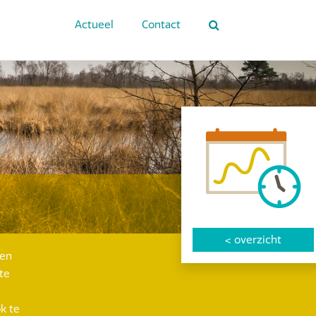
Actueel
Contact
<
overzicht
een
te
k te