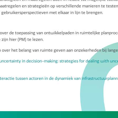
aatregelen en strategieën op verschillende manieren te teste
gebruikersperspectieven met elkaar in lijn te brengen.
over de toepassing van ontwikkelpaden in ruimtelijke planproc
 zijn hier (PM) te lezen.
 over het belang van ruimte geven aan onzekerheden bij lange 
of uncertainty in decision-making: strategies for dealing with u
eractie tussen actoren in de dynamiek van infrastructuurplanning.