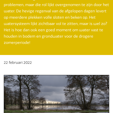
problemen, maar die rol lijkt overgenomen te zijn door het
water. De hevige regenval van de afgelopen dagen levert
op meerdere plekken volle sloten en beken op. Het
watersysteem lijkt zichtbaar vol te zitten, maar is wel zo?
Het is hoe dan ook een goed moment om water vast te
houden in bodem en grondwater voor de drogere
zomerperiode!
22 februari 2022